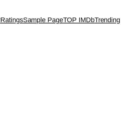
r
Ratings
Sample Page
TOP IMDb
Trending