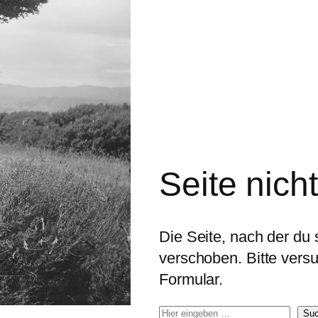
Seite nich
Die Seite, nach der du s
verschoben. Bitte ver
Formular.
S
Su