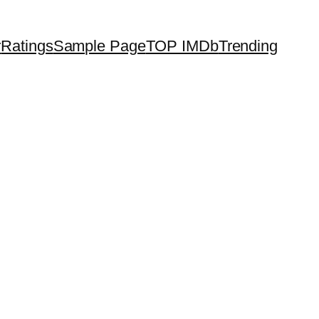
r
Ratings
Sample Page
TOP IMDb
Trending