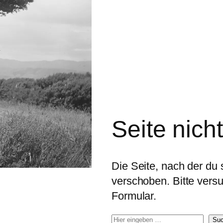
Seite nich
Die Seite, nach der du s
verschoben. Bitte ver
Formular.
S
Su