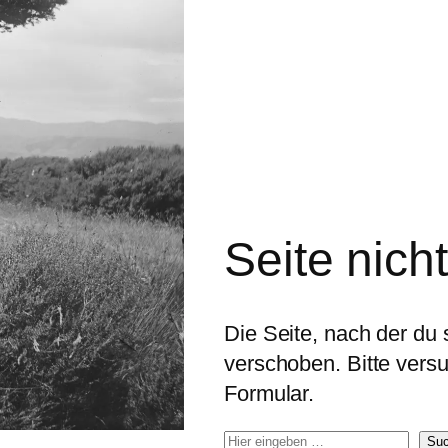
Seite nich
Die Seite, nach der du s
verschoben. Bitte ver
Formular.
S
Su