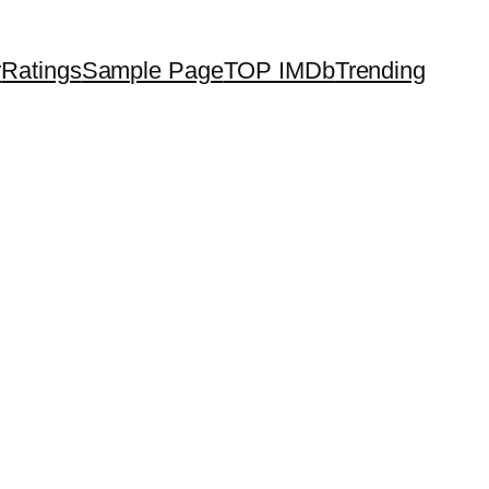
r
Ratings
Sample Page
TOP IMDb
Trending