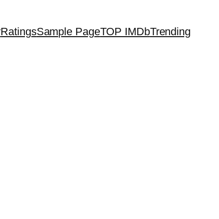
r
Ratings
Sample Page
TOP IMDb
Trending