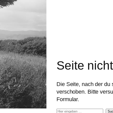
Seite nich
Die Seite, nach der du s
verschoben. Bitte ver
Formular.
S
Su