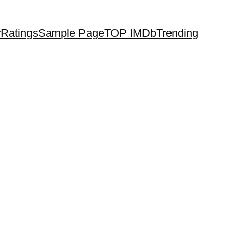
r
Ratings
Sample Page
TOP IMDb
Trending