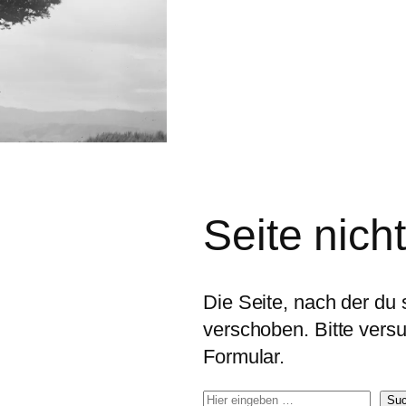
Seite nich
Die Seite, nach der du s
verschoben. Bitte ver
Formular.
S
Su