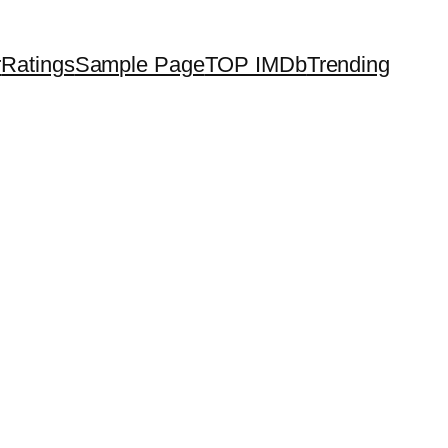
r
Ratings
Sample Page
TOP IMDb
Trending