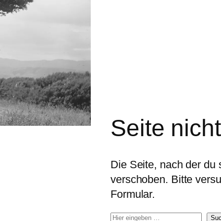
Seite nich
Die Seite, nach der du s
verschoben. Bitte ver
Formular.
S
Su